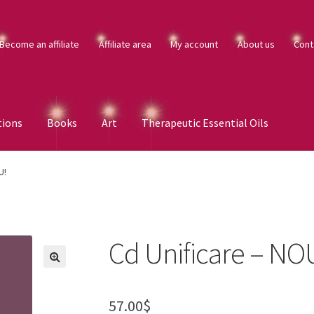
Become an affiliate
Affiliate area
My account
About us
Cont
tions
Books
Art
Therapeutic Essential Oils
U!
Cd Unificare – NO
57.00
$