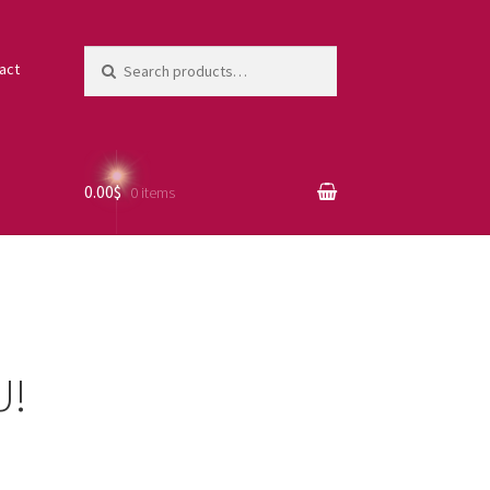
Search
act
for:
0.00$
0 items
U!