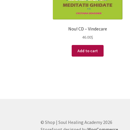
Nou! CD – Vindecare
46.00
$
Add to cart
© Shop | Soul Healing Academy 2026
Storefront designed by
WooCommerce
.