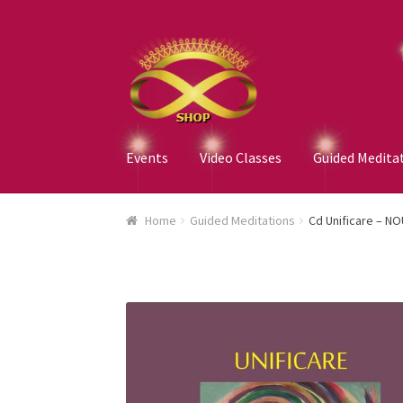
Skip
Skip
to
to
navigation
content
Events
Video Classes
Guided Medita
Home
Guided Meditations
Cd Unificare – NO